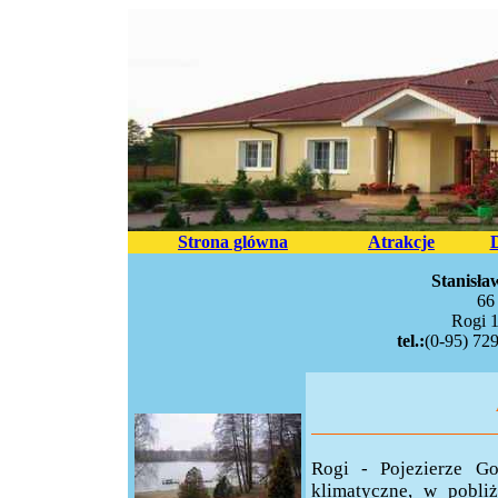
Strona glówna
Atrakcje
Stanisła
66
Rogi 1
tel.:
(0-95) 72
Rogi - Pojezierze Go
klimatyczne, w pobl