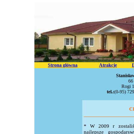
Strona glówna
Atrakcje
Stanisła
66
Rogi 1
tel.:
(0-95) 72
C
* W 2009 r zostali
najlepsze gospodarsw