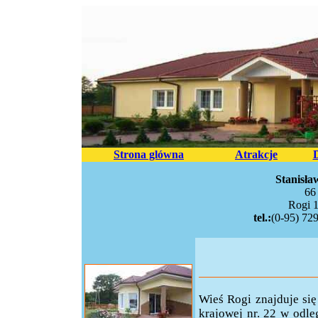
Strona glówna
Atrakcje
Stanisła
66
Rogi 1
tel.:
(0-95) 72
Wieś Rogi znajduje si
krajowej nr. 22 w odle